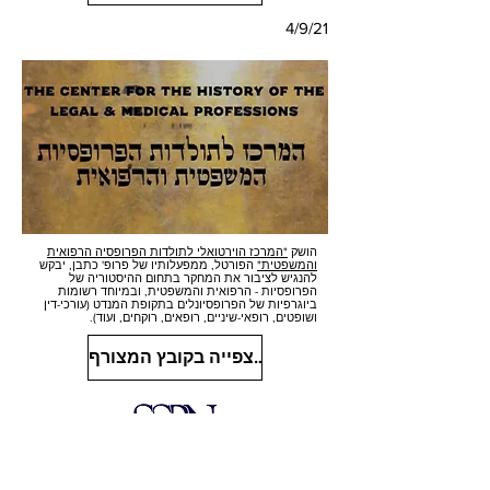
4/9/21
הושק
"המרכז הוירטואלי לתולדות הפרופסיה הרפואית
והמשפטית"
הפורטל, ממפעלותיו של פרופ' כתבן, יבקש
להנגיש לציבור את המחקר בתחום ההיסטוריה של
הפרופסיות - הרפואית והמשפטית, ובמיוחד רשומות
ביוגרפיות של הפרופסיונלים בתקופת המנדט (עורכי-דין
ושופטים, רופאי-שיניים, רופאים, רוקחים, ועוד).
לחצו לצפייה בקובץ המצורף
Built by Miri Katvan